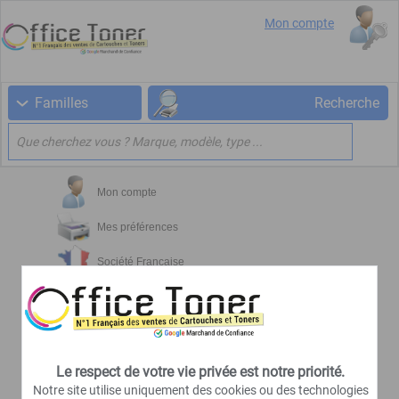
Mon compte
Familles
Recherche
Mon compte
Mes préférences
Société Française
Livraison rapide
Paiement sécurisé
Marchand de confiance
Le respect de votre vie privée est notre priorité.
Notre site utilise uniquement des cookies ou des technologies