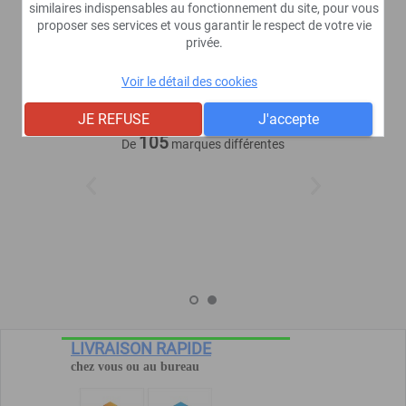
Services clients
similaires indispensables au fonctionnement du site, pour vous
proposer ses services et vous garantir le respect de votre vie
privée.
Voir le détail des cookies
10 184
Articles dans notre
JE REFUSE
J'accepte
catalogue
105
De
marques différentes
LIVRAISON RAPIDE
chez vous ou au bureau