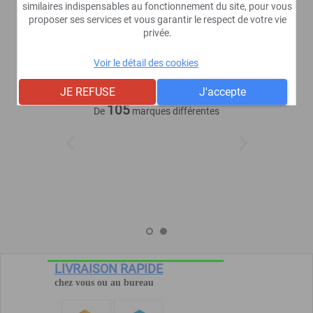
Services clients
similaires indispensables au fonctionnement du site, pour vous
proposer ses services et vous garantir le respect de votre vie
privée.
Voir le détail des cookies
10 184
Articles dans notre
JE REFUSE
J'accepte
catalogue
105
De
marques différentes
LIVRAISON RAPIDE
chez vous ou au bureau