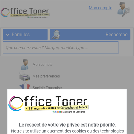
Mon compte
Familles
Recherche
Mon compte
Mes préférences
Société Française
Livraison rapide
Paiement sécurisé
Marchand de confiance
Le respect de votre vie privée est notre priorité.
Notre site utilise uniquement des cookies ou des technologies